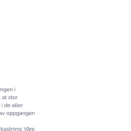
ngen i 
at stor 
i de aller 
% av oppgangen 
kastning. Våre 