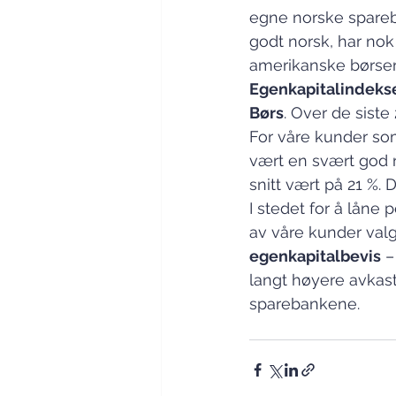
egne norske spareba
godt norsk, har nok
amerikanske børser
Egenkapitalindeksen
Børs
. Over de sist
For våre kunder som
vært en svært god r
snitt vært på 21 %.
I stedet for å låne
av våre kunder valgt
egenkapitalbevis
 –
langt høyere avkas
sparebankene.