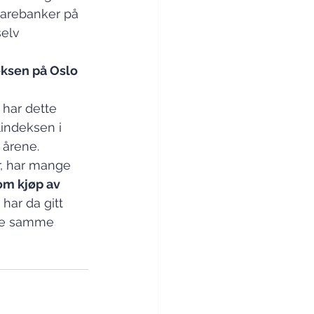
parebanker på 
elv 
ksen på Oslo 
 har dette 
indeksen i 
 årene.
r, har mange 
m kjøp av 
har da gitt 
 de samme 