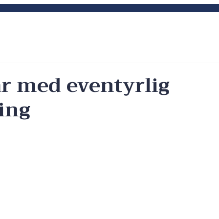
e kompetansemiljø innen
Aktuelt
Våre tj
 finansforvaltning
år med eventyrlig
ing