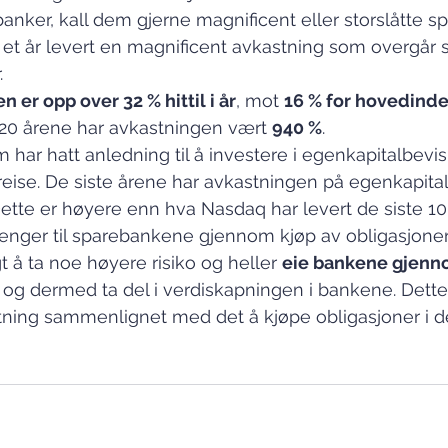
nker, kall dem gjerne magnificent eller storslåtte s
 et år levert en magnificent avkastning som overgår s
.
 er opp over 32 % hittil i år
, mot 
16 % for hovedinde
e 20 årene har avkastningen vært 
940 %
.
 har hatt anledning til å investere i egenkapitalbevis
eise. De siste årene har avkastningen på egenkapital
 Dette er høyere enn hva Nasdaq har levert de siste 10
 penger til sparebankene gjennom kjøp av obligasjone
 å ta noe høyere risiko og heller 
eie bankene gjenno
 og dermed ta del i verdiskapningen i bankene. Dette 
tning sammenlignet med det å kjøpe obligasjoner i