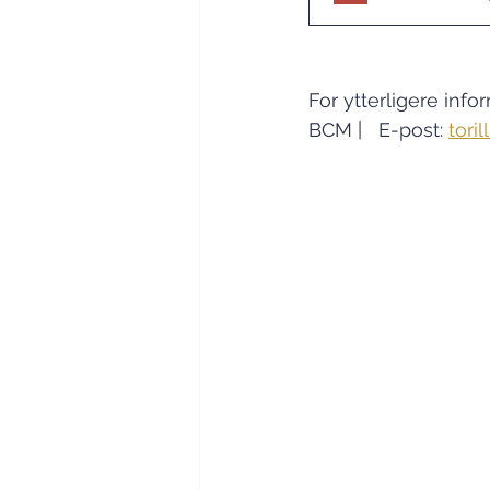
For ytterligere info
BCM |   E-post: 
tori