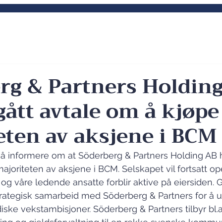
e kompetansemiljø innen
Aktuelt
Våre tj
 finansforvaltning
rg & Partners Holdin
gått avtale om å kjøpe
eten av aksjene i BCM
å informere om at Söderberg & Partners Holding AB h
ajoriteten av aksjene i BCM. Selskapet vil fortsatt o
g våre ledende ansatte forblir aktive på eiersiden. 
rategisk samarbeid med Söderberg & Partners for å u
diske vekstambisjoner. Söderberg & Partners tilbyr bl.a