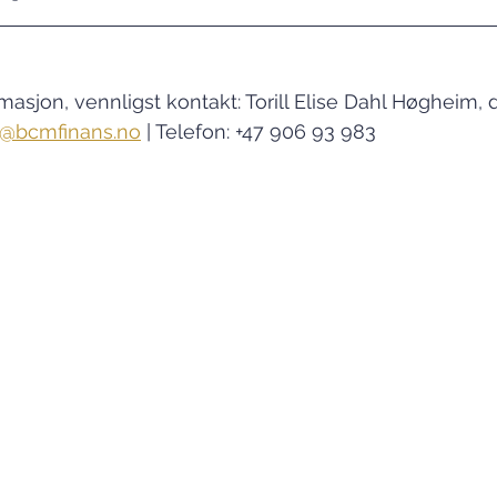
rmasjon, vennligst kontakt: Torill Elise Dahl Høgheim, d
ll@bcmfinans.no
 | Telefon: +47 906 93 983