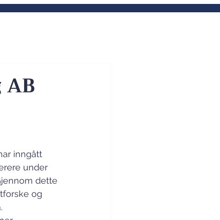
enester
Om oss
Kontakt
g AB
ar inngått 
perere under 
Gjennom dette 
tforske og 
. 