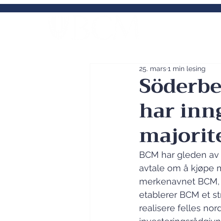
Norges fremst
kommunal
25. mars
1 min lesing
Söderbe
har inn
majorit
BCM har gleden av 
avtale om å kjøpe m
merkenavnet BCM, o
etablerer BCM et st
realisere felles nor