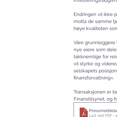
investeringsrådgivn
Endringen vil ikke p
motta de samme tj
høye kvaliteten som
Våre grunnleggere ha
nye eiere som deler 
takknemlige for rei
vil styrke og videre
selskapets posisj
finansforvaltning».
Transaksjonen er be
Finanstilsynet, og f
Pressmeddela
Last ned PDF • 