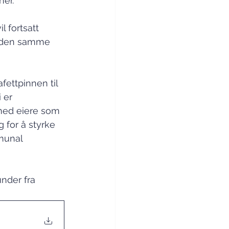
ner.
l fortsatt 
 den samme 
fettpinnen til 
 er 
 med eiere som 
 for å styrke 
munal 
nder fra 