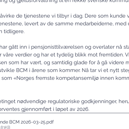
ing og gjeldsforvaltning til en rekke svenske kommu
åvirke de tjenestene vi tilbyr i dag. Dere som kunde vi
enestene, levert av de samme medarbeiderne, med
 tidligere.
r gått inn i pensjonisttilværelsen og overlater nå sta
våre verdier og har et tydelig blikk mot fremtiden. Vi
sen som har vært, og samtidig glade for å gå videre
utvikle BCM i årene som kommer. Nå tar vi et nytt steg
on som «Norges fremste kompetansemiljø innen kom
tinget nødvendige regulatoriske godkjenninger, heru
orventes gjennomført i løpet av 2026. 
nde BCM 2026-03-25
.pdf
483KB