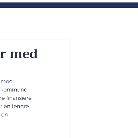
enester
Om oss
Kontakt
er med
r med 
ge kommuner 
e finansiere 
r en lengre 
 en 