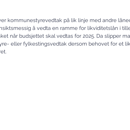
rever kommunestyrevedtak på lik linje med andre låne
iktsmessig å vedta en ramme for likviditetslån i tille
et når budsjettet skal vedtas for 2025. Da slipper m
e- eller fylkestingsvedtak dersom behovet for et lik
et.