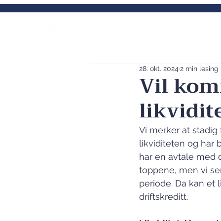
Norges fremst
kommunal
28. okt. 2024
2 min lesing
Vil kom
likvidit
Vi merker at stadi
likviditeten og har
har en avtale med d
toppene, men vi ser 
periode. Da kan et l
driftskreditt.