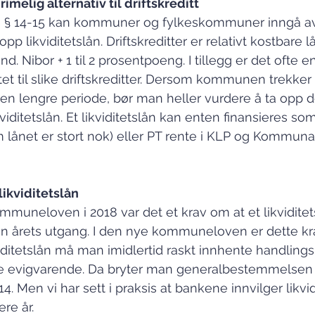
rimelig alternativ til driftskreditt
 § 14-15 kan kommuner og fylkeskommuner inngå av
a opp likviditetslån. Driftskreditter er relativt kostbare
d. Nibor + 1 til 2 prosentpoeng. I tillegg er det ofte e
tet til slike driftskreditter. Dersom kommunen trekker
r en lengre periode, bør man heller vurdere å ta opp d
kviditetslån. Et likviditetslån kan enten finansieres som
om lånet er stort nok) eller PT rente i KLP og Kommu
likviditetslån
mmuneloven i 2018 var det et krav om at et likviditet
n årets utgang. I den nye kommuneloven er dette krav
iditetslån må man imidlertid raskt innhente handling
e evigvarende. Da bryter man generalbestemmelsen 
 Men vi har sett i praksis at bankene innvilger likvi
ere år.