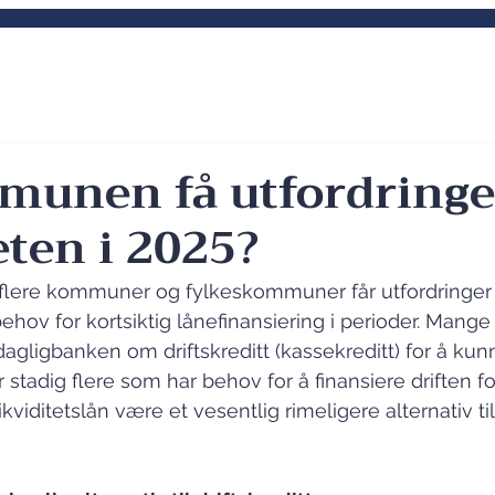
e kompetansemiljø innen
Aktuelt
Våre tj
 finansforvaltning
munen få utfordring
eten i 2025?
g flere kommuner og fylkeskommuner får utfordringe
 behov for kortsiktig lånefinansiering i perioder. Man
agligbanken om driftskreditt (kassekreditt) for å kunn
stadig flere som har behov for å finansiere driften fo
ikviditetslån være et vesentlig rimeligere alternativ til