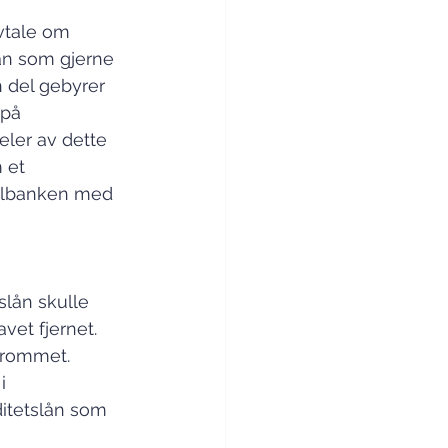
tale om 
 lån som gjerne 
n del gebyrer 
 på 
eler av dette 
 et 
nalbanken med 
slån skulle 
et fjernet. 
srommet. 
i 
ditetslån som 