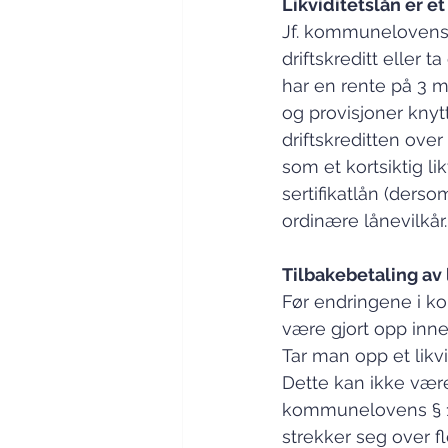
Likviditetslån er et 
Jf. kommunelovens
driftskreditt eller t
har en rente på 3 mn
og provisjoner knyt
driftskreditten ove
som et kortsiktig li
sertifikatlån (ders
ordinære lånevilkår.
Tilbakebetaling av 
Før endringene i ko
være gjort opp inne
Tar man opp et likv
Dette kan ikke vær
kommunelovens § 14.
strekker seg over fl