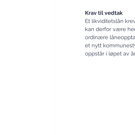
Krav til vedtak
Et likviditetslån k
kan derfor være hens
ordinære låneopptak
et nytt kommunestyr
oppstår i løpet av år