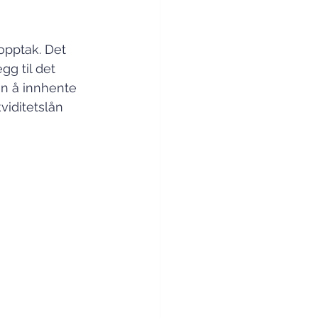
opptak. Det 
gg til det 
an å innhente 
viditetslån 