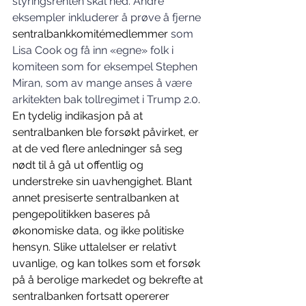
styringsrenten skal ned. Andre 
eksempler inkluderer å prøve å fjerne 
sentralbankkomitémedlemmer
 som 
Lisa Cook og få inn «egne» folk i 
komiteen som for eksempel Stephen 
Miran, som av mange anses å være 
arkitekten bak tollregimet i Trump 2.0
. 
En tydelig indikasjon på at 
sentralbanken ble forsøkt påvirket, er 
at de ved flere anledninger så seg 
nødt til å gå ut offentlig og 
understreke sin uavhengighet. Blant 
annet presiserte sentralbanken at 
pengepolitikken baseres på 
økonomiske data, og ikke politiske 
hensyn. Slike uttalelser er relativt 
uvanlige, og kan tolkes som et forsøk 
på å berolige markedet og bekrefte at 
sentralbanken fortsatt opererer 