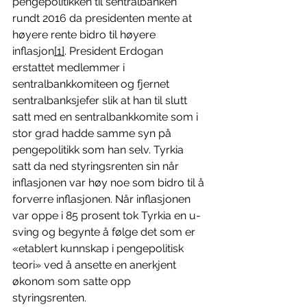
pengepolitikken til sentralbanken 
rundt 2016 da presidenten mente at 
høyere rente bidro til høyere 
inflasjon
[1]
. President Erdogan 
erstattet medlemmer i 
sentralbankkomiteen og fjernet 
sentralbanksjefer slik at han til slutt 
satt med en sentralbankkomite som i 
stor grad hadde samme syn på 
pengepolitikk som han selv. Tyrkia 
satt da ned styringsrenten sin når 
inflasjonen var høy noe som bidro til å 
forverre inflasjonen. Når inflasjonen 
var oppe i 85 prosent tok Tyrkia en u-
sving og begynte å følge det som er 
«etablert kunnskap i pengepolitisk 
teori» ved å ansette en anerkjent 
økonom som satte opp 
styringsrenten.