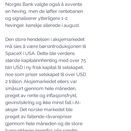
Norges Bank valgte også å avvente 
en heving, men de løfter rentebanen 
og signaliserer ytterligere 1-2 
hevinger, kanskje allerede i august.
Den store hendelsen i aksjemarkedet 
må sies å være børsintroduksjonen til 
SpaceX i USA. Dette ble verdens 
største kapitalinnhenting med over 75 
bln USD i ny frisk kapital til selskapet, 
noe som priser selskapet til over USD 
2 trillion. Aksjemarkedet ellers var 
småsurt gjennom hele måneden, 
preget av rente og inflasjonsfrykt, 
gevinstsikring og ikke minst fall i AI-
aksjer. Det norske markedet ble 
preget av fallende råvarepriser 
gjennom hele måneden og de store 
tungvekterne innenfor olje sendte 