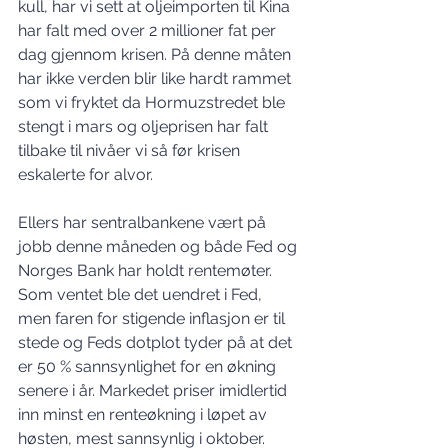
kull, har vi sett at oljeimporten til Kina 
har falt med over 2 millioner fat per 
dag gjennom krisen. På denne måten 
har ikke verden blir like hardt rammet 
som vi fryktet da Hormuzstredet ble 
stengt i mars og oljeprisen har falt 
tilbake til nivåer vi så før krisen 
eskalerte for alvor.
Ellers har sentralbankene vært på 
jobb denne måneden og både Fed og 
Norges Bank har holdt rentemøter. 
Som ventet ble det uendret i Fed, 
men faren for stigende inflasjon er til 
stede og Feds dotplot tyder på at det 
er 50 % sannsynlighet for en økning 
senere i år. Markedet priser imidlertid 
inn minst en renteøkning i løpet av 
høsten, mest sannsynlig i oktober. 