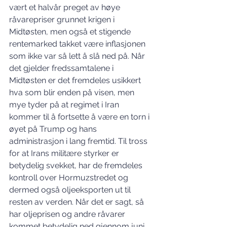
vært et halvår preget av høye 
råvarepriser grunnet krigen i 
Midtøsten, men også et stigende 
rentemarked takket være inflasjonen 
som ikke var så lett å slå ned på. Når 
det gjelder fredssamtalene i 
Midtøsten er det fremdeles usikkert 
hva som blir enden på visen, men 
mye tyder på at regimet i Iran 
kommer til å fortsette å være en torn i 
øyet på Trump og hans 
administrasjon i lang fremtid. Til tross 
for at Irans militære styrker er 
betydelig svekket, har de fremdeles 
kontroll over Hormuzstredet og 
dermed også oljeeksporten ut til 
resten av verden. Når det er sagt, så 
har oljeprisen og andre råvarer 
kommet betydelig ned gjennom juni 