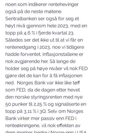
noen som indikerer rentehevinger 
også på de neste møtene. 
Sentralbanken ser også for seg et 
høyt nivå gjennom hele 2023, med en 
topp på 4,6 % i fjerde kvartal 23. 
Således ser det ikke ut til at vi får en 
rentenedgang i 2023, noe vi tidligere 
hadde forventet. Inflasjonstallene er 
nok avgjørende her. Så lenge de 
holder seg på høye nivåer vil nok FED 
gjøre det de kan for å få inflasjonen 
ned.  Norges Bank var ikke like tøff 
som FED, da de dagen etter hevet 
den norske styringsrenten med nye 
50 punker til 2,25 % og signaliserte en 
topp på 3,11 % i 3Q. Selv om Norges 
Bank virker mer passiv enn FED i 
renteøkningene, vil nok effekten av 
dem merkes bedre i Norge enn i USA. 