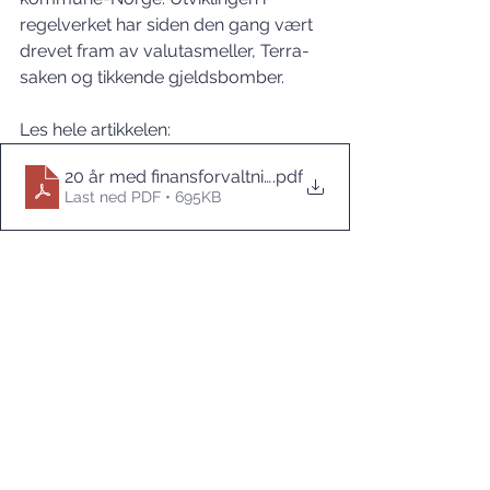
regelverket har siden den gang vært 
drevet fram av valutasmeller, Terra-
saken og tikkende gjeldsbomber.
Les hele artikkelen: 
20 år med finansforvaltning - KØ 4_21
.pdf
Last ned PDF • 695KB
Krav til finansiell rapportering i 
årsberetningen