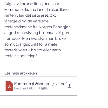
følge av koronasituasjonen har 
kommuner kunne låne til rekordlave 
rentenivåer det siste året. Økt 
lånegjeld og de varslede 
rentehevingene fra Norges Bank gjør 
at god rentestyring blir enda viktigere 
framover. Men hva skal man bruke 
som utgangspunkt for å måle 
renterisikoen – brutto eller netto 
renteeksponering?
Les hele artikkelen: 
Kommunal Økonomi 7_21 - netto renteeksponert gje
.pdf
Last ned PDF • 525KB