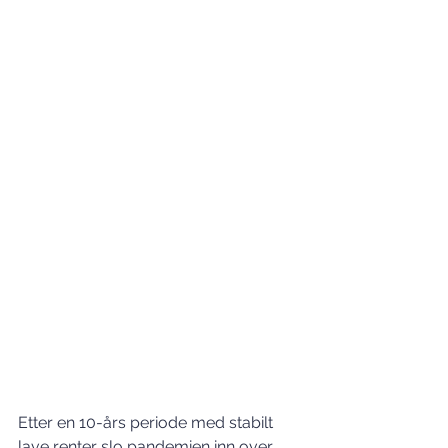
Etter en 10-års periode med stabilt 
lave renter slo pandemien inn over 